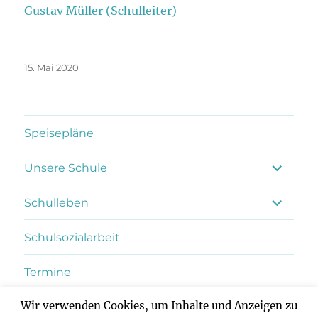
Gustav Müller (Schulleiter)
Veröffentlicht
15. Mai 2020
am
Speisepläne
Unterme
Unsere Schule
anzeigen
Unterme
Schulleben
anzeigen
Schulsozialarbeit
Termine
Wir verwenden Cookies, um Inhalte und Anzeigen zu
Kontakt